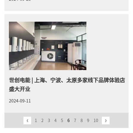
世创电能 | 上海、宁波、太原多家线下品牌体验店
盛大开业
2024-09-11
1
2
3
4
5
6
7
8
9
10