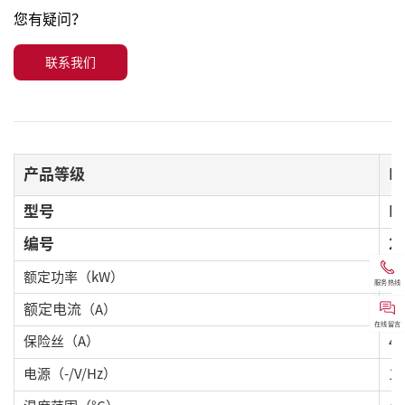
您有疑问？
联系我们
产品等级
Pl
型号
D
编号
2
8
额定功率
（k
W）
服务热线
额定电流
36
（
A
）
在线留言
保险丝（A）
40
电源
（-/V/Hz）
1 