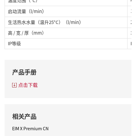
温度范围
（°C
）
40 
）
1.
启动流量
（l/min
）
2.
生活热水水量
（温升25
°C
）
（l/min
高
/ 宽
/ 厚
（
mm
）
35
IP等级
IP
产品手册
点击下载
相关产品
EIM X Premium CN